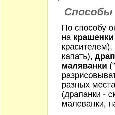
Способы 
По способу о
на
крашенки
красителем),
капать),
драп
маляванки
(
разрисовыват
разных места
(драпанки - с
малеванки, н