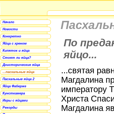
Пасхальн
Начало
Новости
Конкретно
По преда
Яйца с хреном
Кипяток и яйца
яйцо...
Стоят ли яйца?
Доисторические яйца
...святая ра
...пасхальные яйца
Магдалина п
Пасхальные яйца 2
Яйца Фаберже
императору Т
Кунсткамера
Христа Спаси
Игры с яйцами
Магдалина яв
Рекорды