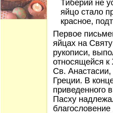
Тиберий не ус
яйцо стало п
красное, под
Первое письме
яйцах на Свят
рукописи, выпо
относящейся к 
Св. Анастасии,
Греции. В конц
приведенного в
Пасху надлежал
благословение 