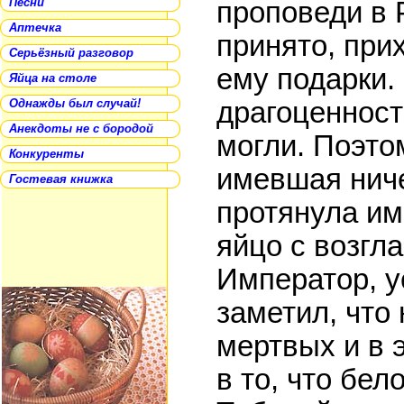
Песни
проповеди в 
Аптечка
принято, при
Серьёзный разговор
ему подарки.
Яйца на столе
Однажды был случай!
драгоценност
Анекдоты не с бородой
могли. Поэто
Конкуренты
имевшая ниче
Гостевая книжка
протянула им
яйцо с возгла
Император, у
заметил, что 
мертвых и в э
в то, что бел