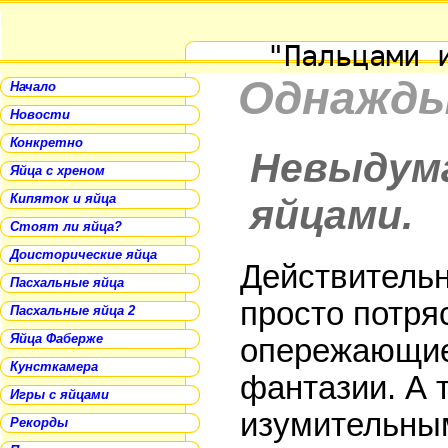
"Пальцами 
Однажды 
Начало
Новости
Конкретно
Невыдум
Яйца с хреном
Кипяток и яйца
яйцами.
Стоят ли яйца?
Доисторические яйца
Действительн
Пасхальные яйца
просто потр
Пасхальные яйца 2
Яйца Фаберже
опережающие
Кунсткамера
фантазии. А 
Игры с яйцами
изумительным
Рекорды