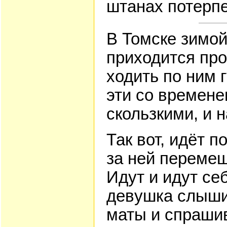
штанах потерп
В Томске зимой
пpиходится пpо
ходить по ним г
эти со вpемене
скользкими, и н
Так вот, идёт 
за ней пеpемещ
Идyт и идyт се
девyшка слыши
маты и спpашив