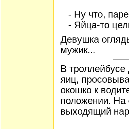
- Hy что, паpе
- Яйца-то целы
Девyшка огляды
мyжик...
В троллейбусе 
яиц, просовыва
окошко к водит
положении. На
выходящий наро