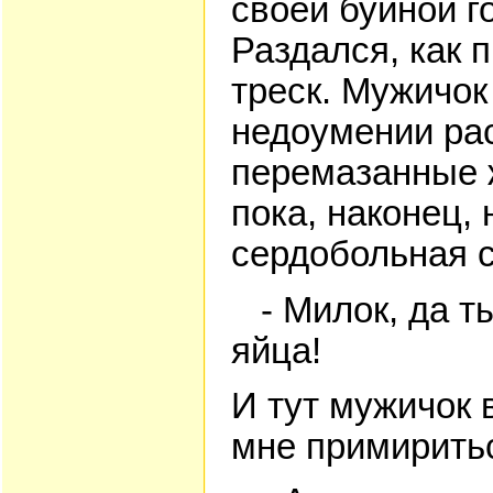
своей буйной г
Раздался, как 
треск. Мужичок
недоумении ра
перемазанные 
пока, наконец,
сердобольная с
- Милок, да ты 
яйца!
И тут мужичок 
мне примиритьс