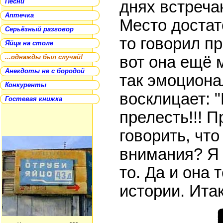
Песни
днях встреча
Аптечка
Место достат
Серьёзный разговор
то говорил пр
Яйца на столе
...однажды был случай!
вот она ещё 
Анекдоты не с бородой
так эмоционал
Конкуренты
восклицает: 
Гостевая книжка
прелесть!!! П
говорить, что
внимания? Я 
то. Да и она т
истории. Итак