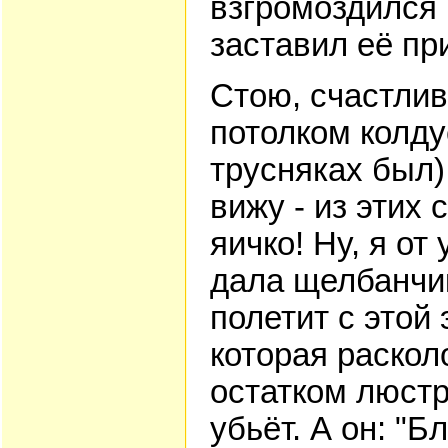
взгромоздился 
заставил её пр
Стою, счастлив
потолком колду
трусняках был)
вижу - из этих
яичко! Ну, я от
дала щелбанчик
полетит с этой
которая раскол
остатком люстр
убьёт. А он: "Б