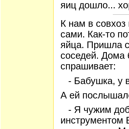
яиц дошло... х
К нам в совхоз
сами. Как-то п
яйца. Пришла с
соседей. Дома 
спрашивает:
- Бабушка, у в
А ей послышало
- Я чужим доб
инструментом 