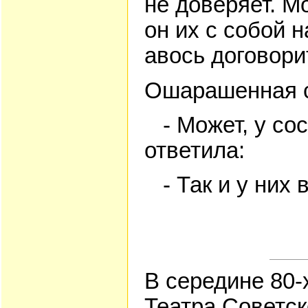
не доверяет. Мо
он их с собой 
авось договори
Ошарашенная с
- Может, у сос
ответила:
- Так и у них 
В середине 80-
Театра Советс