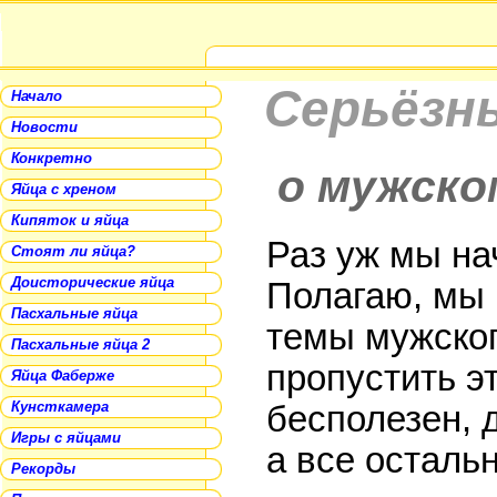
Серьёзны
Начало
Новости
Конкретно
о мужско
Яйца с хреном
Кипяток и яйца
Раз уж мы нач
Стоят ли яйца?
Доисторические яйца
Полагаю, мы 
Пасхальные яйца
темы мужско
Пасхальные яйца 2
пропустить э
Яйца Фаберже
Кунсткамера
бесполезен, д
Игры с яйцами
а все остальн
Рекорды