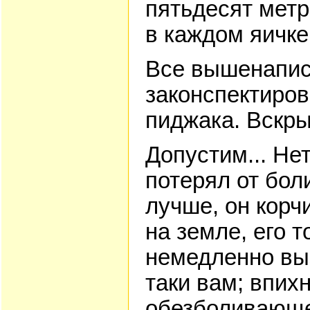
пятьдесят мет
в каждом яичке
Все вышенапис
законспектиров
пиджака. Вскры
Допустим... Нет
потерял от бол
лучше, он корч
на земле, его т
немедленно вы
таки вам; впих
обезболивающе