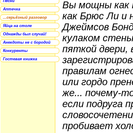
Песни
Вы мощны как
Аптечка
как Брюс Ли и
...серьёзный разговор
Джеймсов Бон
Яйца на столе
Однажды был случай!
кулаком стены
Анекдоты не с бородой
пяткой двери, 
Конкуренты
зарегистриров
Гостевая книжка
правилам огне
или гордо прен
же... почему-т
если подруга п
словосочетения
пробивает хол