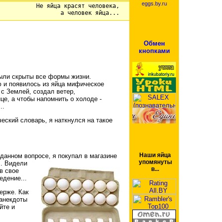
eggs.by.ru
Не яйца красят человека,
а человек яйца...
Обмен
кнопками
 были скрыты все формы жизни.
ю и появилось из яйца мифическое
 с Землей, создал ветер,
е, а чтобы напомнить о холоде -
..
еский словарь, я наткнулся на такое
Наши яйца
 данном вопросе, я покупал в магазине
упомянуты
.. Видели
в...
в свое
едение...
берже. Как
 анекдоты
йте и