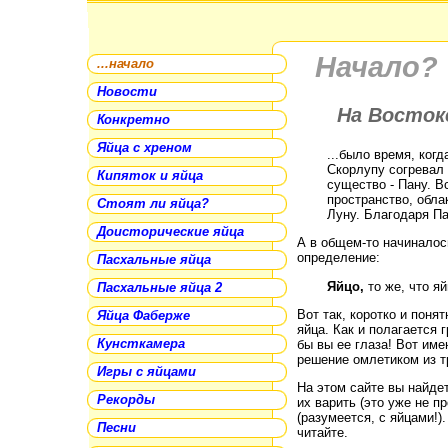
Начало?
...начало
Новости
На Восток
Конкретно
Яйца с хреном
...было время, ког
Скорлупу согревал 
Кипяток и яйца
существо - Пану. В
пространство, обла
Стоят ли яйца?
Луну. Благодаря Па
Доисторические яйца
А в общем-то начиналос
определение:
Пасхальные яйца
Яйцо,
то же, что яй
Пасхальные яйца 2
Вот так, коротко и поня
Яйца Фаберже
яйца.
Как и полагается 
Кунсткамера
бы вы ее глаза! Вот име
решение омлетиком из тр
Игры с яйцами
На этом сайте вы найдет
Рекорды
их варить (это уже не п
(разумеется, с яйцами!)
Песни
читайте.