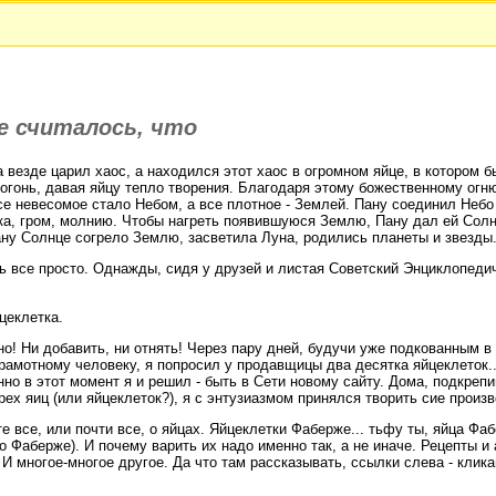
е считалось, что
да везде царил хаос, а находился этот хаос в огромном яйце, в котором
огонь, давая яйцу тепло творения. Благодаря этому божественному огн
се невесомое стало Небом, а все плотное - Землей. Пану соединил Небо
ка, гром, молнию. Чтобы нагреть появившуюся Землю, Пану дал ей Солнц
ну Солнце согрело Землю, засветила Луна, родились планеты и звезды.
ь все просто. Однажды, сидя у друзей и листая Советский Энциклопедич
цеклетка.
тно! Ни добавить, ни отнять! Через пару дней, будучи уже подкованным в
грамотному человеку, я попросил у продавщицы два десятка яйцеклеток.
нно в этот момент я и решил - быть в Сети новому сайту. Дома, подкрепи
ех яиц (или яйцеклеток?), я с энтузиазмом принялся творить сие произв
е все, или почти все, о яйцах. Яйцеклетки Фаберже... тьфу ты, яйца Фа
ро Фаберже). И почему варить их надо именно так, а не иначе. Рецепты и
. И многое-многое другое. Да что там рассказывать, ссылки слева - клика