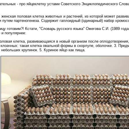
ательных - про яйцеклетку устами Советского Энциклопедического Слов
,
женская половая клетка животных и растений, из которой может развив
и путем партеногенеза. Содержит гаплоидный (одинарный) набор хромос
ицу готовим?! Кстати, "Словарь русского языка" Ожегова С.И. (1989 год
 и популярнее:
оловая клетка, развивающаяся в новый организм после оплодотворения, 
лоачных: такая клетка овальной формы в скорлупе, оболочке. 3. Предм
е небольших крупинок. 5. Куриное яйцо как пища.