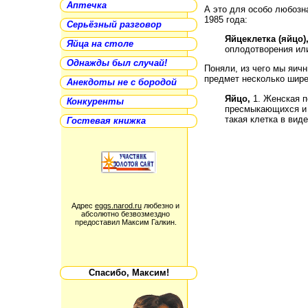
Аптечка
А это для особо любозн
1985 года:
Серьёзный разговор
Яйцеклетка (яйцо)
Яйца на столе
оплодотворения ил
Однажды был случай!
Поняли, из чего мы яичн
предмет несколько шире
Анекдоты не с бородой
Яйцо,
1. Женская п
Конкуренты
пресмыкающихся и к
такая клетка в вид
Гостевая книжка
Адрес
eggs.narod.ru
любезно и
абсолютно безвозмездно
предоставил Максим Галкин.
Спасибо, Максим!